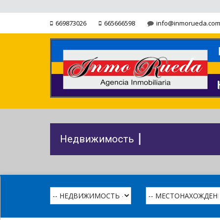
669873026
665666598
info@inmorueda.co
Недвижимость